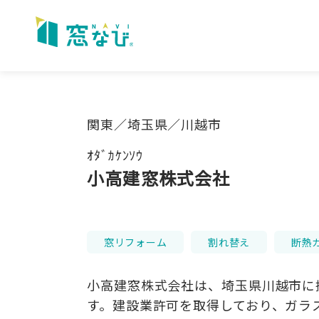
Skip
to
content
関東／埼玉県／川越市
ｵﾀﾞｶｹﾝｿｳ
小高建窓株式会社
窓リフォーム
割れ替え
断熱
小高建窓株式会社は、埼玉県川越市に
す。建設業許可を取得しており、ガラ