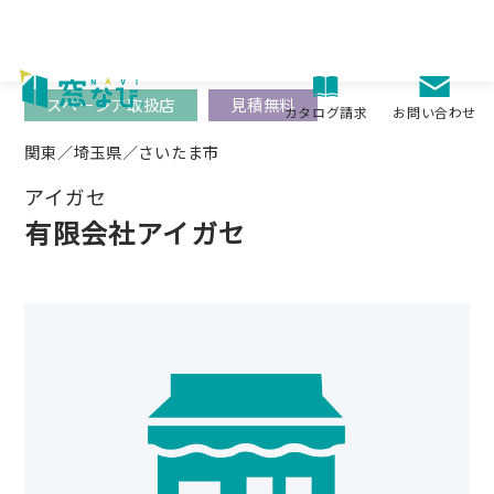
Skip
to
content
スペーシア取扱店
見積無料
お問い合わせ
カタログ請求
関東／埼玉県／さいたま市
アイガセ
有限会社アイガセ