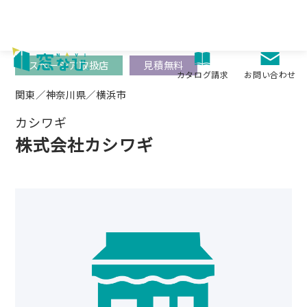
Skip
to
content
スペーシア取扱店
見積無料
お問い合わせ
カタログ請求
関東／神奈川県／横浜市
カシワギ
株式会社カシワギ