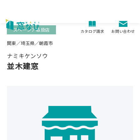
Skip
to
content
スペーシア取扱店
お問い合わせ
カタログ請求
関東／埼玉県／朝霞市
ナミキケンソウ
並木建窓