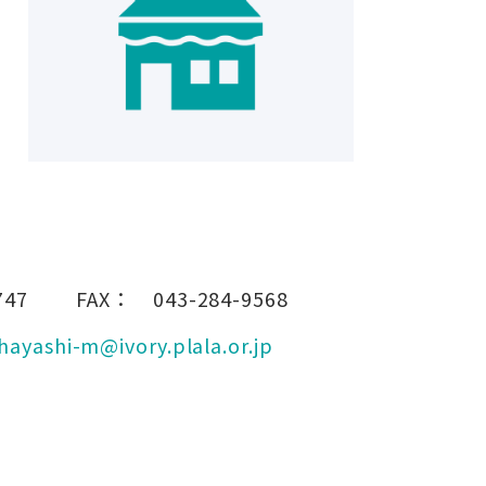
747
FAX：
043-284-9568
hayashi-m@ivory.plala.or.jp