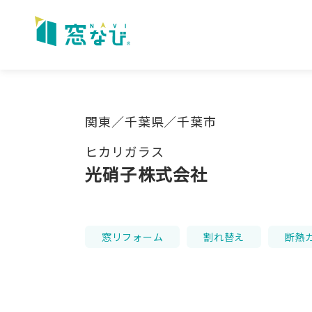
Skip
to
content
関東／千葉県／千葉市
ヒカリガラス
光硝子株式会社
窓リフォーム
割れ替え
断熱