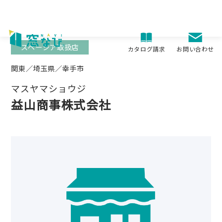
Skip
to
content
スペーシア取扱店
お問い合わせ
カタログ請求
関東／埼玉県／幸手市
マスヤマショウジ
益山商事株式会社