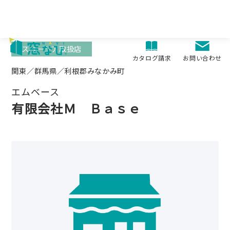
Skip
to
content
スペーシア取扱店
お問い合わせ
カタログ請求
関東／群馬県／利根郡みなかみ町
エムベース
有限会社Ｍ Ｂａｓｅ