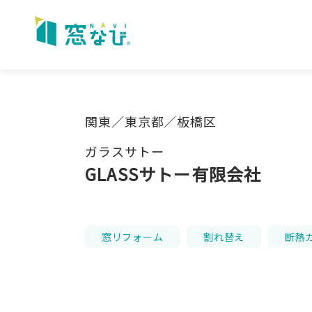
Skip
to
content
関東／東京都／板橋区
ガラスサトー
GLASSサトー有限会社
窓リフォーム
割れ替え
断熱