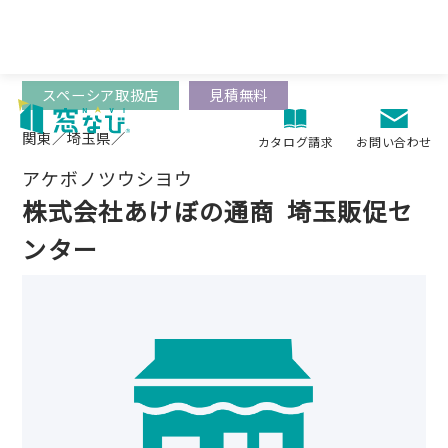
Skip
to
content
スペーシア取扱店
見積無料
関東／埼玉県／
お問い合わせ
カタログ請求
アケボノツウシヨウ
株式会社あけぼの通商
埼玉販促セ
ンター