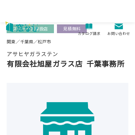
Skip
to
content
スペーシア取扱店
見積無料
お問い合わせ
カタログ請求
関東／千葉県／松戸市
アサヒヤガラステン
有限会社旭屋ガラス店
千葉事務所