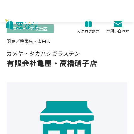
Skip
to
content
スペーシア取扱店
お問い合わせ
カタログ請求
関東／群馬県／太田市
カメヤ・タカハシガラステン
有限会社亀屋・高橋硝子店