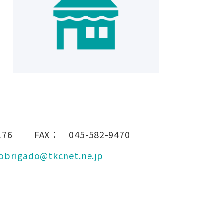
176
FAX：
045-582-9470
obrigado@tkcnet.ne.jp