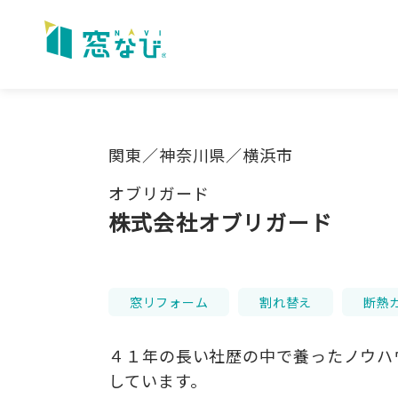
Skip
to
content
関東／神奈川県／横浜市
オブリガード
株式会社オブリガード
窓リフォーム
割れ替え
断熱
４１年の長い社歴の中で養ったノウハ
しています。