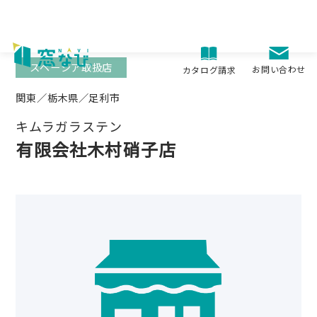
Skip
to
content
スペーシア取扱店
お問い合わせ
カタログ請求
関東／栃木県／足利市
キムラガラステン
有限会社木村硝子店