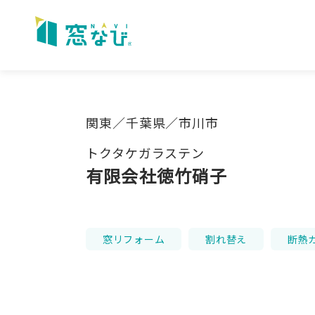
Skip
to
content
関東／千葉県／市川市
トクタケガラステン
有限会社徳竹硝子
窓リフォーム
割れ替え
断熱