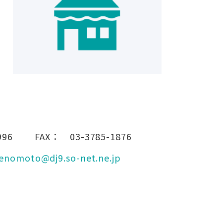
996
FAX：
03-3785-1876
enomoto@dj9.so-net.ne.jp