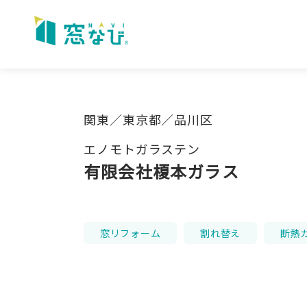
Skip
to
content
関東／東京都／品川区
エノモトガラステン
有限会社榎本ガラス
窓リフォーム
割れ替え
断熱