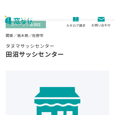
Skip
to
content
スペーシア取扱店
お問い合わせ
カタログ請求
関東／栃木県／佐野市
タヌマサッシセンター
田沼サッシセンター