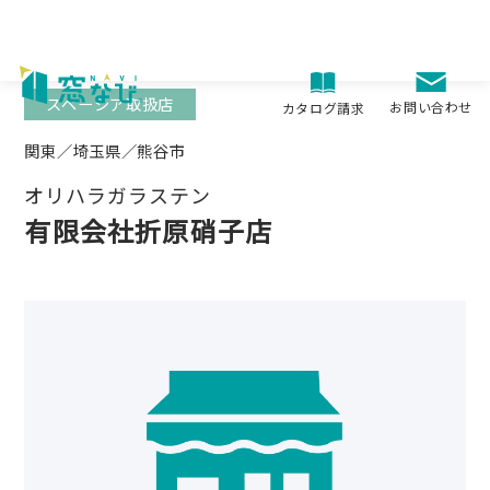
Skip
to
content
スペーシア取扱店
お問い合わせ
カタログ請求
関東／埼玉県／熊谷市
オリハラガラステン
有限会社折原硝子店