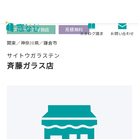
Skip
to
content
スペーシア取扱店
見積無料
お問い合わせ
カタログ請求
関東／神奈川県／鎌倉市
サイトウガラステン
斉藤ガラス店