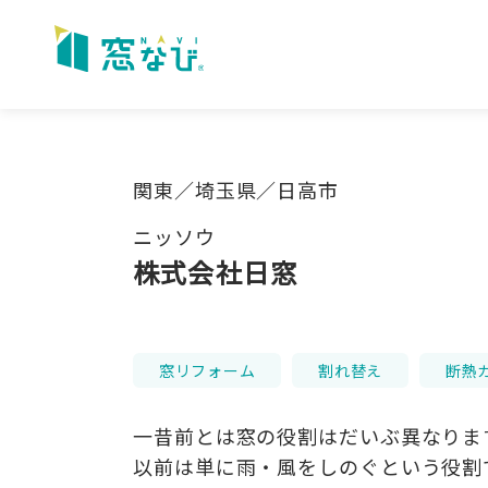
Skip
to
content
関東／埼玉県／日高市
ニッソウ
株式会社日窓
窓リフォーム
割れ替え
断熱
一昔前とは窓の役割はだいぶ異なりま
以前は単に雨・風をしのぐという役割