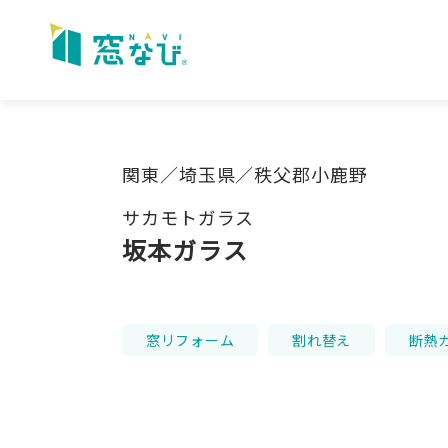
Skip
to
content
関東／埼玉県／秩父郡小鹿野
サカモトガラス
坂本ガラス
窓リフォーム
割れ替え
断熱