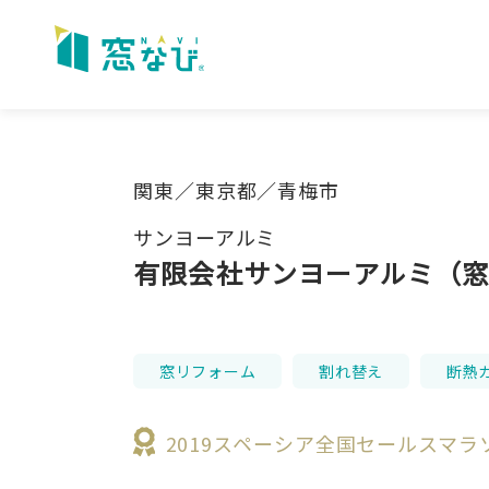
Skip
to
content
関東／東京都／青梅市
サンヨーアルミ
有限会社サンヨーアルミ（
窓リフォーム
割れ替え
断熱
2019スペーシア全国セールスマ