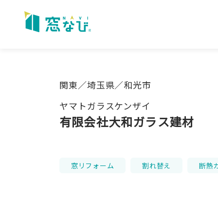
Skip
to
content
関東／埼玉県／和光市
ヤマトガラスケンザイ
有限会社大和ガラス建材
窓リフォーム
割れ替え
断熱