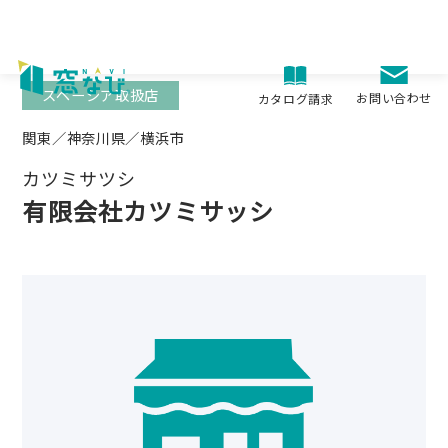
Skip
to
content
スペーシア取扱店
お問い合わせ
カタログ請求
関東／神奈川県／横浜市
カツミサツシ
有限会社カツミサッシ