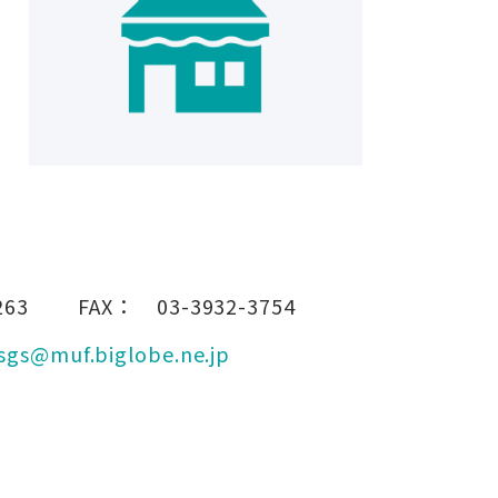
263
FAX：
03-3932-3754
sgs@muf.biglobe.ne.jp