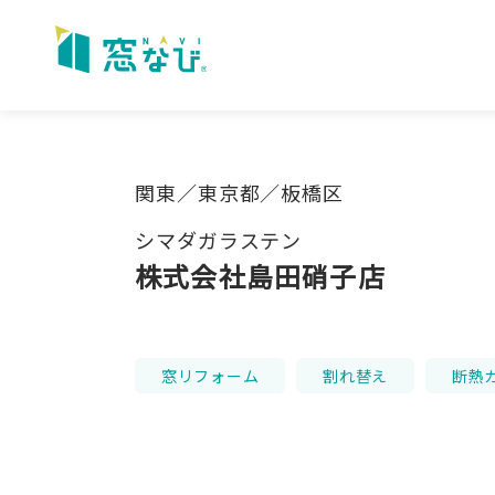
Skip
to
content
関東／東京都／板橋区
シマダガラステン
株式会社島田硝子店
窓リフォーム
割れ替え
断熱