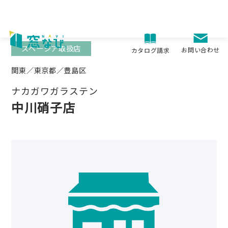
Skip
to
content
スペーシア取扱店
お問い合わせ
カタログ請求
関東／東京都／豊島区
ナカガワガラステン
中川硝子店