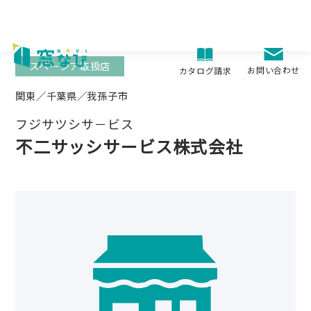
Skip
to
content
スペーシア取扱店
お問い合わせ
カタログ請求
関東／千葉県／我孫子市
フジサツシサ－ビス
不二サッシサービス株式会社