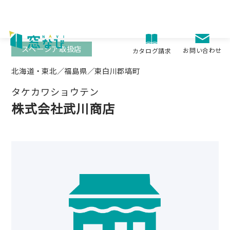
Skip
to
content
スペーシア取扱店
お問い合わせ
カタログ請求
北海道・東北／福島県／東白川郡塙町
タケカワショウテン
株式会社武川商店