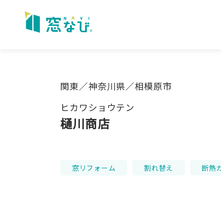
Skip
to
content
関東／神奈川県／相模原市
ヒカワショウテン
樋川商店
窓リフォーム
割れ替え
断熱