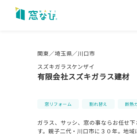
Skip
to
content
関東／埼玉県／川口市
スズキガラスケンザイ
有限会社スズキガラス建材
窓リフォーム
割れ替え
断熱
ガラス、サッシ、窓の事ならお任せ下
す。親子二代・川口市に３０年。地域