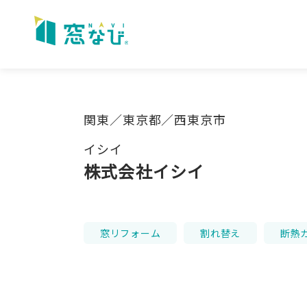
Skip
to
content
関東／東京都／西東京市
イシイ
株式会社イシイ
窓リフォーム
割れ替え
断熱