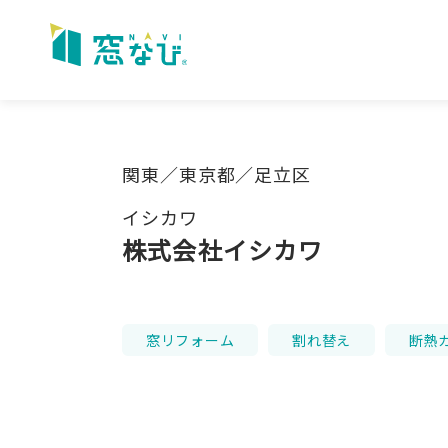
Skip
to
content
関東／東京都／足立区
イシカワ
株式会社イシカワ
窓リフォーム
割れ替え
断熱