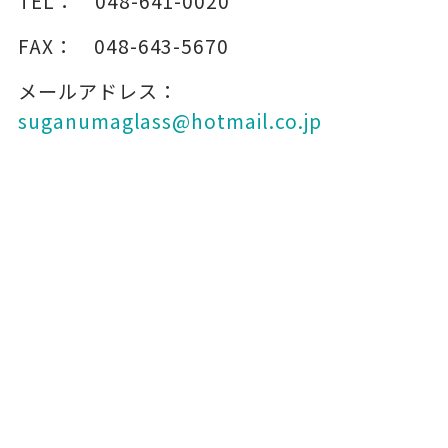
TEL：
048-641-0020
FAX：
048-643-5670
メールアドレス：
suganumaglass@hotmail.co.jp