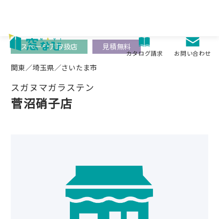
Skip
to
content
スペーシア取扱店
見積無料
お問い合わせ
カタログ請求
関東／埼玉県／さいたま市
スガヌマガラステン
菅沼硝子店