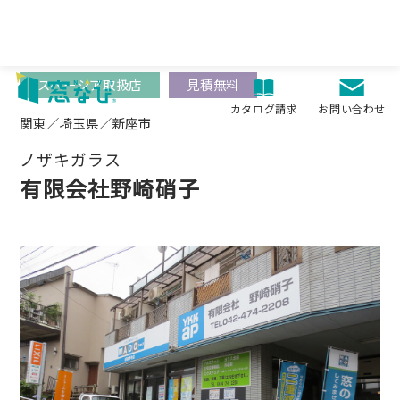
Skip
to
content
スペーシア取扱店
見積無料
お問い合わせ
カタログ請求
関東／埼玉県／新座市
ノザキガラス
有限会社野崎硝子