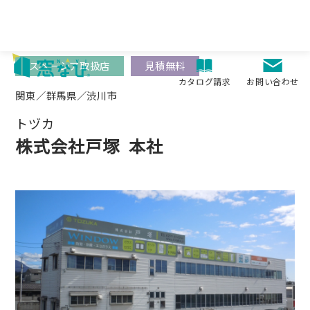
Skip
to
content
スペーシア取扱店
見積無料
お問い合わせ
カタログ請求
関東／群馬県／渋川市
トヅカ
株式会社戸塚
本社