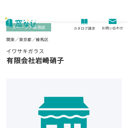
Skip
to
content
スペーシア取扱店
お問い合わせ
カタログ請求
関東／東京都／練馬区
イワサキガラス
有限会社岩崎硝子