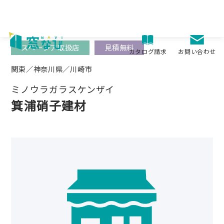
Skip
to
content
スペーシア取扱店
見積無料
お問い合わせ
カタログ請求
関東／神奈川県／川崎市
ミノウラガラスケンザイ
箕浦硝子建材