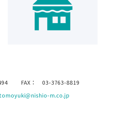
494
FAX：
03-3763-8819
tomoyuki@nishio-m.co.jp