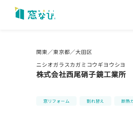
Skip
to
content
関東／東京都／大田区
ニシオガラスカガミコウギヨウシヨ
株式会社西尾硝子鏡工業所
窓リフォーム
割れ替え
断熱