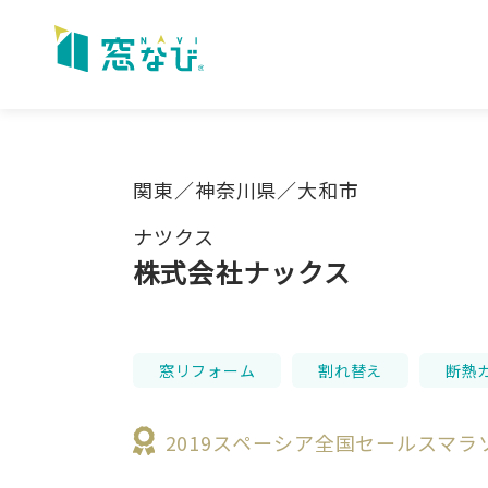
Skip
to
content
関東／神奈川県／大和市
ナツクス
株式会社ナックス
窓リフォーム
割れ替え
断熱
2019スペーシア全国セールスマ