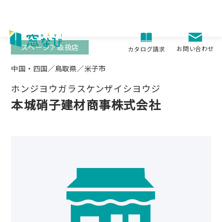
Skip
to
content
スペーシア取扱店
お問い合わせ
カタログ請求
中国・四国／鳥取県／米子市
ホンジヨウガラスケンザイシヨウジ
本城硝子建材商事株式会社