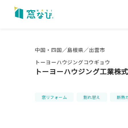
Skip
to
content
中国・四国／島根県／出雲市
トーヨーハウジングコウギョウ
トーヨーハウジング工業株
窓リフォーム
割れ替え
断熱