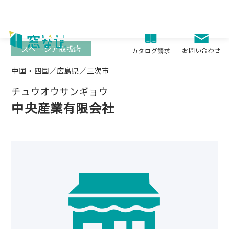
Skip
to
content
スペーシア取扱店
お問い合わせ
カタログ請求
中国・四国／広島県／三次市
チュウオウサンギョウ
中央産業有限会社