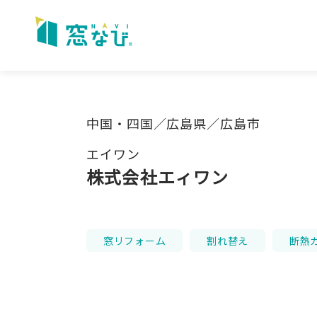
Skip
to
content
中国・四国／広島県／広島市
エイワン
株式会社エィワン
窓リフォーム
割れ替え
断熱