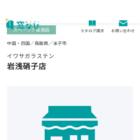
Skip
to
content
スペーシア取扱店
お問い合わせ
カタログ請求
中国・四国／鳥取県／米子市
イワサガラステン
岩浅硝子店