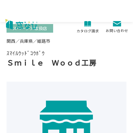
Skip
to
content
スペーシア取扱店
お問い合わせ
カタログ請求
関西／兵庫県／姫路市
ｽﾏｲﾙｳｯﾄﾞｺｳﾎﾞｳ
Ｓｍｉｌｅ Ｗｏｏｄ工房