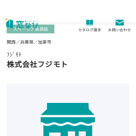
Skip
to
content
スペーシア取扱店
お問い合わせ
カタログ請求
関西／兵庫県／加東市
ﾌｼﾞﾓﾄ
株式会社フジモト