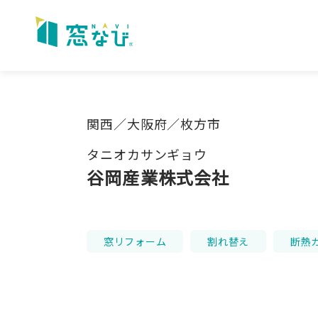
Skip
to
content
関西／大阪府／枚方市
タニオカサンギョウ
谷岡産業株式会社
窓リフォーム
割れ替え
断熱