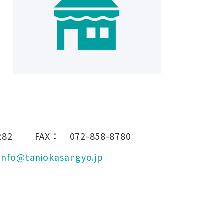
282
FAX：
072-858-8780
info@taniokasangyo.jp