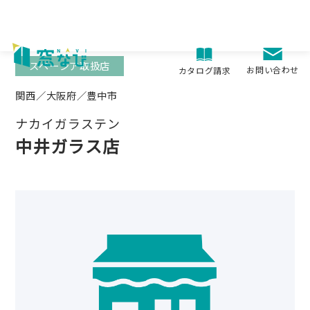
Skip
to
content
スペーシア取扱店
お問い合わせ
カタログ請求
関西／大阪府／豊中市
ナカイガラステン
中井ガラス店