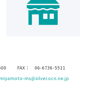
500
FAX：
06-6736-5511
miyamoto-ms@silver.ocn.ne.jp