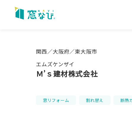
Skip
to
content
関西／大阪府／東大阪市
エムズケンザイ
Ｍ’ｓ建材株式会社
窓リフォーム
割れ替え
断熱