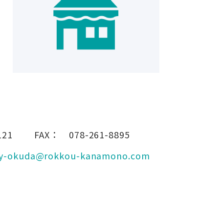
121
FAX：
078-261-8895
y-okuda@rokkou-kanamono.com