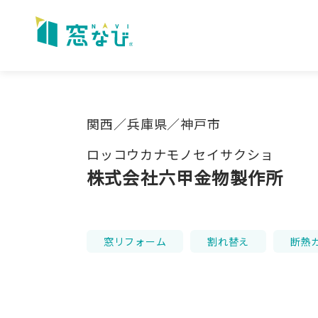
Skip
to
content
関西／兵庫県／神戸市
ロッコウカナモノセイサクショ
株式会社六甲金物製作所
窓リフォーム
割れ替え
断熱