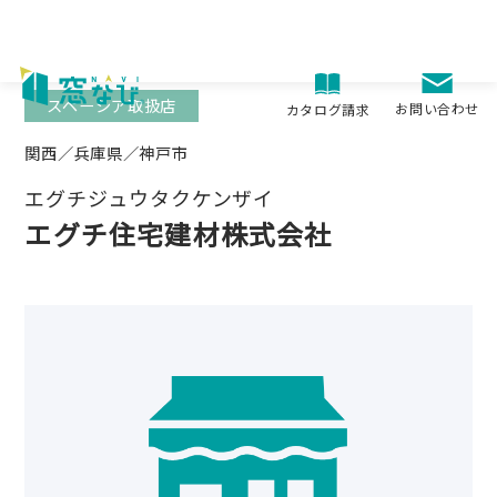
Skip
to
content
スペーシア取扱店
お問い合わせ
カタログ請求
関西／兵庫県／神戸市
エグチジュウタクケンザイ
エグチ住宅建材株式会社